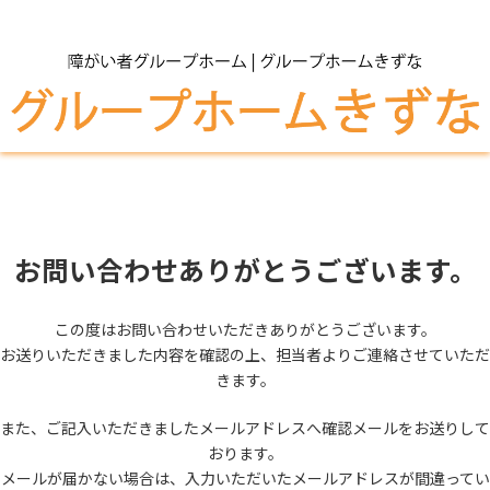
コ
ナ
ン
ビ
テ
ゲ
ン
ー
ツ
シ
へ
ョ
ス
ン
キ
に
ッ
移
プ
動
お問い合わせありがとうございます。
この度はお問い合わせいただきありがとうございます。
お送りいただきました内容を確認の上、担当者よりご連絡させていただ
きます。
また、ご記入いただきましたメールアドレスへ確認メールをお送りして
おります。
メールが届かない場合は、入力いただいたメールアドレスが間違ってい